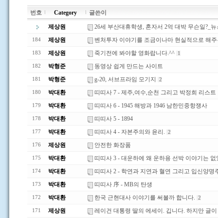
번호
Category
글쓴이
제상원
26세 부산대휴학생, 혼자서 2억 대박 무슨일?_
제상원
벤처투자 이야기를 조금이나마 현실적으로 해주는 
184
제상원
죽기전에 봐야할 영화랍니다.^^
183
1
박형준
동영상 쉽게 만드는 사이트
182
박형준
g-20, 서브프라임 모기지
181
2
박대환
띠띠사 7 - 제주,여수,순천 그리고 박정희 리스트
180
박대환
띠띠사 6 - 1945 해방과 1946 남한민중항쟁사
179
박대환
띠띠사 5 - 1894
178
박대환
띠띠사 4 - 자본주의와 윤리.
177
2
제상원
안전한 화장품
176
박대환
띠띠사 3 - 대운하에 왜 운하용 선박 이야기는 
175
박대환
띠띠사 2 - 학연과 지연과 혈연 그리고 입신양명
174
박대환
띠띠사 序 - MB의 탄생
173
박대환
한국 근현대사 이야기를 써볼까 합니다.
172
2
제상원
레이건 대통령 딸의 에세이. 깁니다. 하지만 글이
171