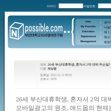
아이디 :
비밀번호 :
Intro
공지
|
My Possible
나눔
|
Education
제 1
|
Digitainment
메신
|
Management
회장
|
26세 부산대휴학생, 혼자서 2억 대박 무슨일
제목:
이름:
제상원
등록일: 2012-11-12 09:32
조회수: 1879
26세 부산대휴학생, 혼자서 2억 대
모바일광고의 원조, 애드몹의 현재