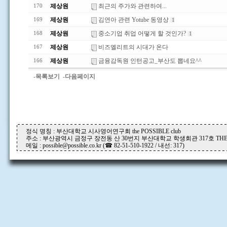
제상원
최근의 주가와 관련하여...
170
제상원
김연아 관련 Yotube 동영상
169
1
제상원
중소기업 취업 어떻게 할 것인가?
168
1
제상원
비즈엘리트의 시대가 온다
167
제상원
금융감독원 인턴공고_부산도 뽑네요^^
166
-목록보기
-다음페이지
정식 명칭 : 부산대학교 시사영어연구회 the POSSIBLE club
주소 : 부산광역시 금정구 장전동 산 30번지 부산대학교 학생회관 317호 THE P
메일 : possible@possible.co.kr (☎ 82-51-510-1922 / 내선: 317)