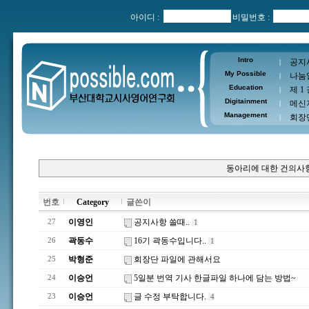
아이디 :
비밀번호 :
Intro
공지
|
My Possible
나눔
|
Education
제 1
|
Digitainment
메신
|
Management
회장
|
동아리에 대한 건의사항
번호
Category
글쓴이
이영인
공지사항 쓸때..
27
1
곽동수
16기 곽동수입니다..
26
1
박형준
회장단 파일에 관해서요
25
이승언
5일분 번역 기사 한글파일 하나에 담는 방법~
24
이승언
글 수정 부탁합니다.
23
4