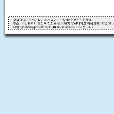
정식 명칭 : 부산대학교 시사영어연구회 the POSSIBLE club
주소 : 부산광역시 금정구 장전동 산 30번지 부산대학교 학생회관 317호 THE P
메일 : possible@possible.co.kr (☎ 82-51-510-1922 / 내선: 317)