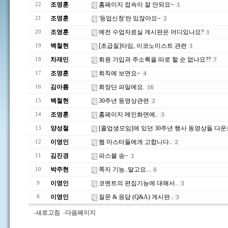
조영훈
홈페이지 접속이 잘 안되요~
22
1
조영훈
'등업신청'란 있잖아요~
21
2
조영훈
예전 수업자료실 게시판은 어디있나요?
20
1
백철현
[초급질]타임, 이코노미스트 관련
19
1
차재민
회원 가입과 주소록을 따로 할 순 없나요??
18
7
조영훈
회칙에 보면요~
17
4
김아름
회장단 파일에요.
16
16
백철현
30주년 동영상관련
15
2
조영훈
홈페이지 메인화면에..
14
3
양성철
[졸업생모임]에 있던 30주년 행사 동영상들 다
13
이영인
웹 마스터들에게 고합니다..
12
2
김진경
파스블 송~
11
1
박주현
쪽지 기능..말고요...
10
6
이영인
코멘트의 편집기능에 대해서..
9
3
이영인
질문 & 응답 (Q&A) 게시판..
8
3
-새로고침
-다음페이지