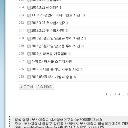
2014.3.22 산성엠티1
264
13.03.26 광안리 미니이벤트 사진.
263
4
2013.3.25 첫수업사진2
262
1
2013.3.25 첫수업사진!
261
3
2013년3월23일/남포동 투어/사진 2
260
2
2013년3월23일/남포동 투어/사진
259
3
2012년 파써블 가족엠티
258
1
아미고+파서블 스피치사진
257
2012 파서블 홈커밍 기수별 사진
256
1
2012.05.05 43기기엠티 송정
255
6
1
2
3
4
5
정식 명칭 : 부산대학교 시사영어연구회 the POSSIBLE club
주소 : 부산광역시 금정구 장전동 산 30번지 부산대학교 학생회관 317호 THE P
메일 : possible@possible.co.kr (☎ 82-51-510-1922 / 내선: 317)