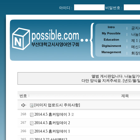
아이디 :
비밀번호 :
Intro
공지
|
My Possible
나눔
|
Education
제 1
|
Digitainment
메신
|
Management
회장
|
앨범 게시판입니다. 나눔일기에
다만 양식을 지켜주세요. [년도/월/일
번호
제목
[이미지 업로드시 주의사항]
2014.4.5 홈커밍데이 3
268
2
2014.4.5 홈커밍데이 2
267
2014.4.5 홈커밍데이 1
266
2014.3.22 산성엠티2
265