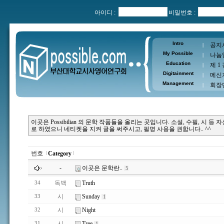
아이디 :
비밀번호 :
Intro
공지
|
My Possible
나눔
|
Education
제 1
|
Digitainment
메신
|
Management
회장
|
이곳은 Possibilian 의 문학 작품들을 올리는 곳입니다. 소설, 수필,
로 하였으니 네티켓을 지켜 글을 써주시고, 필명 사용을 권합니다.. ^^
번호
Category
-
이곳은 문학란..
5
독백
Truth
34
시
Sunday
33
1
시
Night
32
시
Tree
31
1