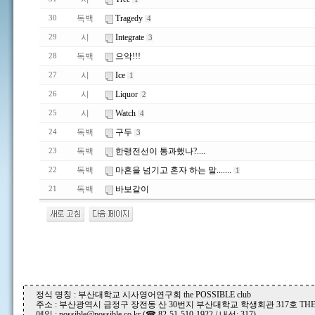
독백
Tragedy
30
4
시
Integrate
29
3
독백
으악!!!
28
시
Ice
27
1
시
Liquor
26
2
시
Watch
25
4
독백
구두
24
3
독백
한랭전선이 통과했나?....
23
독백
마흔을 넘기고 혼자 하는 말.......
22
1
독백
바보같이
21
정식 명칭 : 부산대학교 시사영어연구회 the POSSIBLE club
주소 : 부산광역시 금정구 장전동 산 30번지 부산대학교 학생회관 317호 THE P
메일 : possible@possible.co.kr (☎ 82-51-510-1922 / 내선: 317)