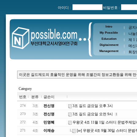
아이디 :
비밀번호 :
Intro
공지
|
My Possible
나눔
|
Education
제 1
|
Digitainment
메신
|
Management
회장
|
이곳은 길드제도의 효율적인 운영을 위해 조별간의 정보교환등을 위해 
Category
번호
분류
글쓴이
3조
전신영
3조 길드 금요일 오후 3시
274
3조
전신영
3조 길드 금요일 오전 9시
273
1
4조
민영혜
우왕굿 4조 11월 1일 스터디 문법주제입니닷
272
4조
이재승
[re] 우왕굿 4조 9월 30일 스터디 문
271