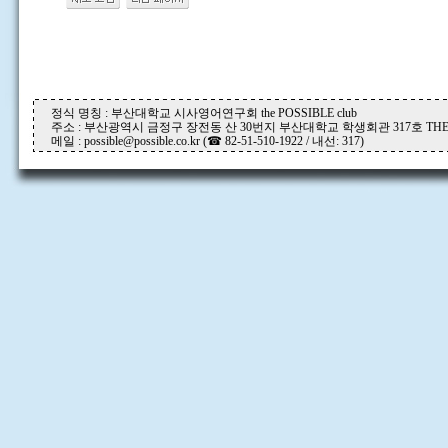
정식 명칭 : 부산대학교 시사영어연구회 the POSSIBLE club
주소 : 부산광역시 금정구 장전동 산 30번지 부산대학교 학생회관 317호 THE P
메일 : possible@possible.co.kr (☎ 82-51-510-1922 / 내선: 317)