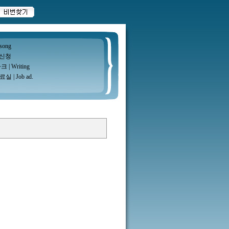
 song
신청
마크
|
Writing
료실
|
Job ad.