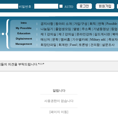
비밀번호 :
AUTO
Intro
공지사항
|
동아리 소개
|
가입/구성
|
회칙
|
연혁
|
Possible
|
My Possible
나눔일기
|
졸업생모임
|
앨범
|
주소록
|
기념동영상
|
등업
|
Education
제 1 강의실
|
제 2 강의실
|
온라인강좌
|
길드게시판
|
북
|
Digitainment
메신저
|
문학
|
멤버홈
|
기수별카페
|
Military add.
|
족보자
|
Management
회장단파일
|
회계란
|
Fund
|
토론방
|
건의함
|
설문조사
|
들의 의견을 부탁드립니다.*^^*
알립니다
사용권한이 없습니다
[페이지 이동]