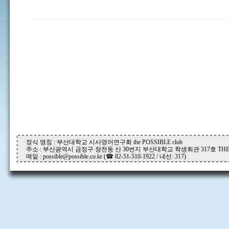
정식 명칭 : 부산대학교 시사영어연구회 the POSSIBLE club
주소 : 부산광역시 금정구 장전동 산 30번지 부산대학교 학생회관 317호 THE P
메일 : possible@possible.co.kr (☎ 82-51-510-1922 / 내선: 317)