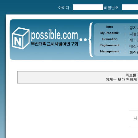
아이디 :
비밀번호 :
Intro
공지
|
My Possible
나눔
|
Education
제 1
|
Digitainment
메신
|
Management
회장
|
족보를
이제는 보다 편하게
사