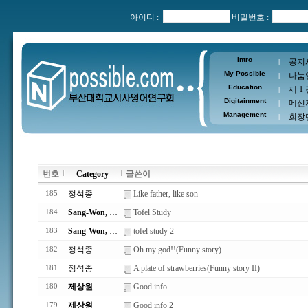
아이디 :
비밀번호 :
Intro
공지
|
My Possible
나눔
|
Education
제 1
|
Digitainment
메신
|
Management
회장
|
번호
Category
글쓴이
정석종
Like father, like son
185
Sang-Won, Che
Tofel Study
184
Sang-Won, Che
tofel study 2
183
정석종
Oh my god!!(Funny story)
182
정석종
A plate of strawberries(Funny story II)
181
제상원
Good info
180
제상원
Good info 2
179