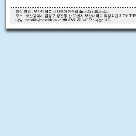
정식 명칭 : 부산대학교 시사영어연구회 the POSSIBLE club
주소 : 부산광역시 금정구 장전동 산 30번지 부산대학교 학생회관 317호 THE P
메일 : possible@possible.co.kr (☎ 82-51-510-1922 / 내선: 317)