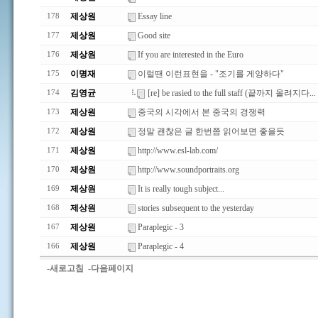
제상원
Essay line
178
제상원
Good site
177
제상원
If you are interested in the Euro
176
이명재
이럴땐 이런표현을 - "조기를 게양하다"
175
김영균
[re] be rasied to the full staff (끝까지 올려지다... 
174
제상원
중국의 시각에서 본 중국의 경쟁력
173
제상원
정말 괜찮은 글 한번쯤 읽어보면 좋을듯
172
제상원
http://www.esl-lab.com/
171
제상원
http://www.soundportraits.org
170
제상원
It is really tough subject...
169
제상원
stories subsequent to the yesterday
168
제상원
Paraplegic - 3
167
제상원
Paraplegic - 4
166
-새로고침
-다음페이지