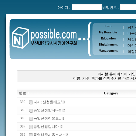
아이디 :
비밀번호 :
Intro
공지
|
My Possible
나눔
|
Education
제 1
|
Digitainment
메신
|
Management
회장
|
파써블 홈페이지에 가입
이름, 기수, 학과를 적어주시면 다른 
번호
Category
다시; 신청할께요/
390
1
등업신청합니다!!
389
2
등업신청이요요.;
388
1
등업신청합니다
387
2
등업해주시옵소서~
386
3