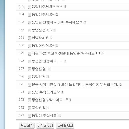
등업해주세요ㅋㅋㅋ
385
4
등업해주세요~
384
2
등업을 안했더니 등이 쑤시네요ㅋ
383
2
등업신청이요
382
1
안녕하세요
381
2
등업신청이요~
380
1
저는 다른 학교 학생인데 등업좀 해주셔요 T T
379
1
등급업 신청이요~~~
378
2
등업신청~
377
1
등업신청
376
4
문득 잊어버린것 찾으러 들렀더니.. 등록신청 부탁합니다.
375
2
등업 부탁드려요^^
374
1
등업신청부탁드려요..!!!
373
1
등업요청
372
1
등업해 주십시요.
371
1