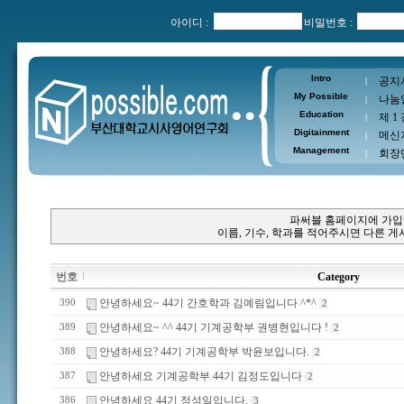
아이디 :
비밀번호 :
Intro
공지
|
My Possible
나눔
|
Education
제 1
|
Digitainment
메신
|
Management
회장
|
파써블 홈페이지에 가입
이름, 기수, 학과를 적어주시면 다른 
번호
Category
안녕하세요~ 44기 간호학과 김예림입니다 ^*^
390
2
안녕하세요~ ^^ 44기 기계공학부 권병현입니다 !
389
2
안녕하세요? 44기 기계공학부 박윤보입니다.
388
2
안녕하세요 기계공학부 44기 김정도입니다
387
2
안녕하세요 44기 정성일입니다.
386
3