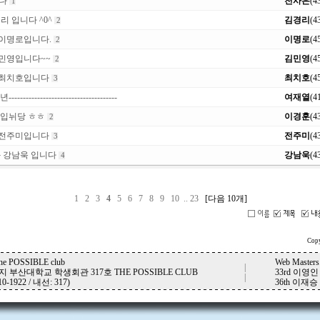
다
천사은
(4
1
리 입니다 ^0^
김경리
(4
2
 이명로입니다.
이명로
(4
2
김민영입니다~~
김민영
(4
2
 최치호입니다
최치호
(4
3
년--------------------------------------
여재열
(4
 입뉘당 ㅎㅎ
이경훈
(4
2
 전주미입니다
전주미
(4
3
과 강남욱 입니다
강남욱
(4
4
1
2
3
4
5
6
7
8
9
10
..
23
[다음 10개]
Copy
OSSIBLE club
Web Masters.
|
 부산대학교 학생회관 317호 THE POSSIBLE CLUB
33rd 이영인
|
10-1922 / 내선: 317)
36th 이재승