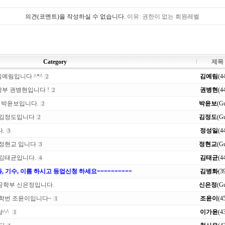
의견(코멘트)을 작성하실 수 없습니다.
이유: 권한이 없는 회원레벨
Category
제목
김예림입니다 ^*^
김예림
(4
2
학부 권병현입니다 !
권병현
(4
2
 박윤보입니다.
박윤보
(Gu
2
 김정도입니다
김정도
(Gu
2
.
정성일
(4
3
 정현교 입니다
정현교
(Gu
3
 김태균입니다.
김태균
(4
4
 학과, 기수, 이름 하시고 등업신청 하세요==========
김병화
(3
공학부 신은정입니다.
신은정
(Gu
4학번 조윤이입니다~
조윤이
(4
1
당^^
이가윤
(4
1