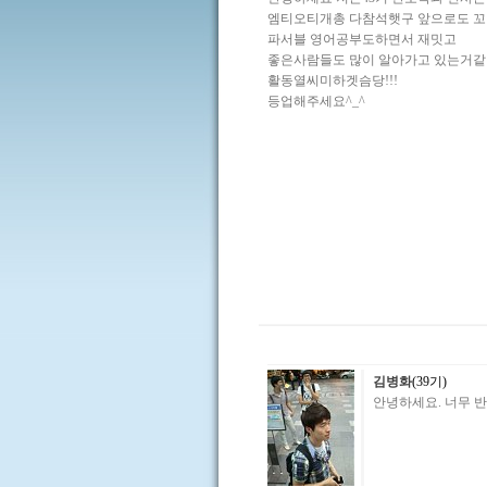
엠티오티개총 다참석햇구 앞으로도 꼬
파서블 영어공부도하면서 재밋고
좋은사람들도 많이 알아가고 있는거
활동열씨미하겟슴당!!!
등업해주세요^_^
김병화
(39기)
안녕하세요. 너무 반