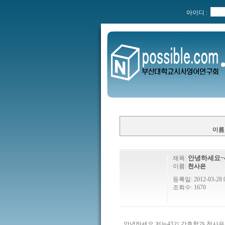
아이디 :
이름
안녕하세요~
제목:
이름:
천사은
등록일: 2012-03-28 0
조회수: 1670
안녕하세요 저는43기 간호학과 천사은