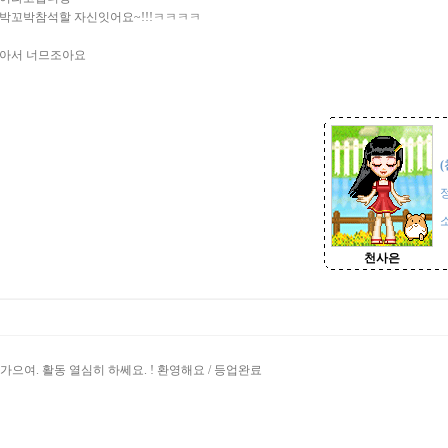
박꼬박참석할 자신잇어요~!!!ㅋㅋㅋㅋ
같아서 너므조아요
(
천사은
가으여. 활동 열심히 하쎄요. ! 환영해요 / 등업완료