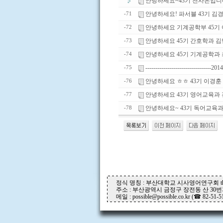
안녕하세요~43기 천사은입니
안녕하세요! 파서블 43기 김경
-71
안녕하세요 기계공학부 45기
-72
안녕하세요 45기 간호학과 
-73
안녕하세요 45기 기계공학과
-74
---------------------------------2014
-75
안녕하세요 ㅎㅎ 43기 이경훈
-76
안녕하세요 43기 영어교육과
-77
안녕하세요~ 43기 독어교육
-78
정식 명칭 : 부산대학교 시사영어연구회 the P
주소 : 부산광역시 금정구 장전동 산 30번지
메일 : possible@possible.co.kr (☎ 82-51-5