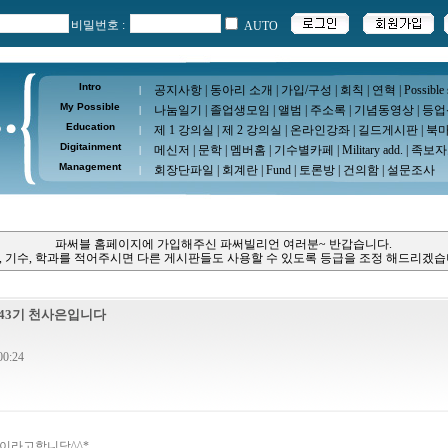
비밀번호 :
AUTO
Intro
공지사항
|
동아리 소개
|
가입/구성
|
회칙
|
연혁
|
Possible
|
My Possible
나눔일기
|
졸업생모임
|
앨범
|
주소록
|
기념동영상
|
등업
|
Education
제 1 강의실
|
제 2 강의실
|
온라인강좌
|
길드게시판
|
북
|
Digitainment
메신저
|
문학
|
멤버홈
|
기수별카페
|
Military add.
|
족보자
|
Management
회장단파일
|
회계란
|
Fund
|
토론방
|
건의함
|
설문조사
|
파써블 홈페이지에 가입해주신 파써빌리언 여러분~ 반갑습니다.
, 기수, 학과를 적어주시면 다른 게시판들도 사용할 수 있도록 등급을 조정 해드리겠습
43기 천사은입니다
0:24
이라고합니당^^*