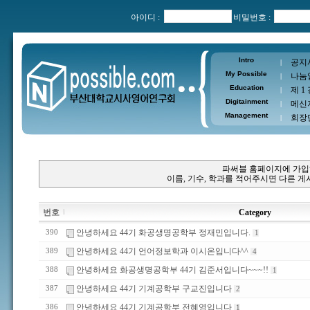
아이디 :
비밀번호 :
Intro
공지
|
My Possible
나눔
|
Education
제 1
|
Digitainment
메신
|
Management
회장
|
파써블 홈페이지에 가입
이름, 기수, 학과를 적어주시면 다른 
번호
Category
안녕하세요 44기 화공생명공학부 정재민입니다.
390
1
안녕하세요 44기 언어정보학과 이시온입니다^^
389
4
안녕하세요 화공생명공학부 44기 김준서입니다~~~!!
388
1
안녕하세요 44기 기계공학부 구교진입니다
387
2
안녕하세요 44기 기계공학부 전혜영입니다
386
1