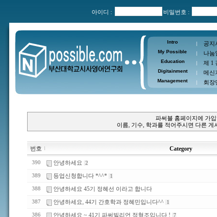
아이디 :
비밀번호 :
Intro
공지
|
My Possible
나눔
|
Education
제 1
|
Digitainment
메신
|
Management
회장
|
파써블 홈페이지에 가입
이름, 기수, 학과를 적어주시면 다른 
번호
Category
안녕하세요
390
2
등업신청합니다 *^^*
389
1
안녕하세요 45기 정혜선 이라고 합니다
388
안녕하세요, 44기 간호학과 정혜민입니다^^
387
1
안녕하세요 ~ 41기 파써빌리언 정형조입니다 !
386
7