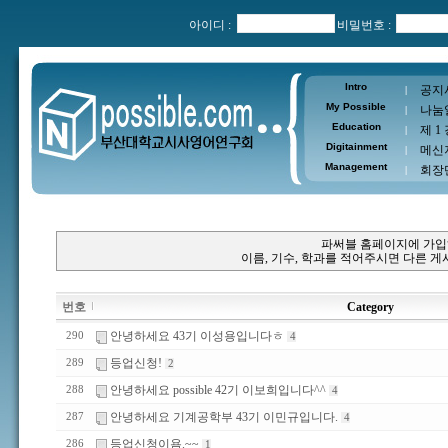
아이디 :
비밀번호 :
Intro
공지
|
My Possible
나눔
|
Education
제 1
|
Digitainment
메신
|
Management
회장
|
파써블 홈페이지에 가입
이름, 기수, 학과를 적어주시면 다른 
번호
Category
안녕하세요 43기 이성용입니다ㅎ
290
4
등업신청!
289
2
안녕하세요 possible 42기 이보희입니다^^
288
4
안녕하세요 기계공학부 43기 이민규입니다.
287
4
등업신청이욤.~~
286
1