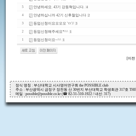
안녕하세요. 43기 강동혁입니다.
5
4
안녕하십니까 42기 신후철입니다
4
2
등업신청이요오오오 'ㅁ'//
3
3
등업신청해주세요*^^
2
1
등업신청이요~^^
1
1
[이전 
정식 명칭 : 부산대학교 시사영어연구회 the POSSIBLE club
주소 : 부산광역시 금정구 장전동 산 30번지 부산대학교 학생회관 317호 THE P
메일 : possible@possible.co.kr (☎ 82-51-510-1922 / 내선: 317)