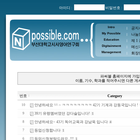
아이디 :
비밀번호 :
Intro
공지
|
My Possible
나눔
|
Education
제 1
|
Digitainment
메신
|
Management
회장
|
파써블 홈페이지에 가입
이름, 기수, 학과를 적어주시면 다른 
번호
Category
안녕하세요 ^^ ~ ㅋㅋㅋㅋㅋㅋㅋㅋ 42기 기계과 강동국입니다 !
10
39기 유령멤버였던 강다슬입니다!
9
1
안녕하세요~ 43기 독어교육과 강남욱 입니다
8
4
등업신청합니다
7
1
등업신청부탁드려요..!!!
6
1