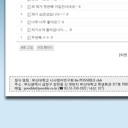
와 제가 첫번째 가입인사네요~
5
6
36기 심은성입니다 ^ ^
4
9
너무 너무 좋아요♡
3
6
자기소개 들어갑니다......
2
8
두번째.ㅎㅎ
1
9
[이전 
정식 명칭 : 부산대학교 시사영어연구회 the POSSIBLE club
주소 : 부산광역시 금정구 장전동 산 30번지 부산대학교 학생회관 317호 THE P
메일 : possible@possible.co.kr (☎ 82-51-510-1922 / 내선: 317)