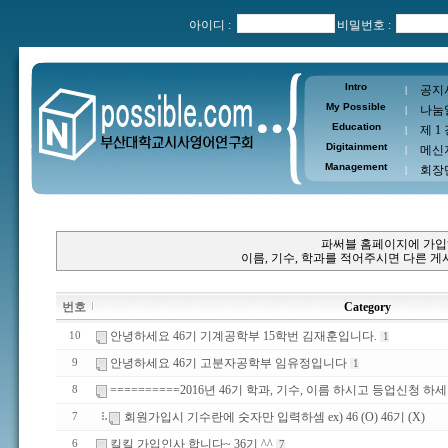
아이디 :
비밀번호 :
Intro
공지
|
My Possible
나눔
|
Education
제 1
|
Digitainment
메신
|
Management
회장
|
파써블 홈페이지에 가입
이름, 기수, 학과를 적어주시면 다른 
번호
Category
안녕하세요 46기 기계공학부 15학번 김재훈입니다.
10
1
안녕하세요 46기 고분자공학부 임유정입니다
9
1
==========2016년 46기 학과, 기수, 이름 하시고 등업신청 하세
8
회원가입시 기수란에 숫자만 입력하셈 ex) 46 (O) 46기 (X)
7
킬킬 가입인사 합니다~ 36기 ^^
6
7