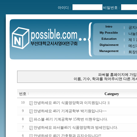
아이디 :
비밀번호 :
Intro
공지
|
My Possible
나눔
|
Education
제 1
|
Digitainment
메신
|
Management
회장
|
파써블 홈페이지에 가입
이름, 기수, 학과를 적어주시면 다른 
번호
Category
안녕하세요 46기 식품영양학과 이지원입니다
10
1
안녕하세요 46기 기계공학부 박기원입니다~~
9
파스블 46기 기계공학부 15학번 이현우입니다.
8
안녕하세요 파서블46기 식품영양학과 방세인입니다.
7
안녕하세요 46기 간호학과 김지수입니다!!
6