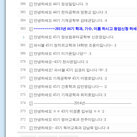
안녕하세요 44기 정성일입니다.
386
3
안녕하세요 44기 전자공학과 정현교 입니다
385
3
안녕하세요 44기 기계공학부 김태균입니다.
384
4
==========2013년 44기 학과, 기수, 이름 하시고 등업신청 하세
383
안녕하세요 45기 정보컴퓨터공학부 신은정입니다.
파서블 45기 정치외교학과 14학번 조윤이입니다~
381
1
안녕하세요 43기 이가윤입니당^^
380
1
안녕하세요~43기 천사은입니다
379
1
안녕하세요! 파서블 43기 김경리 입니다 ^0^
378
2
안녕하세요 기계공학부 45기 이명로입니다.
377
2
안녕하세요 45기 간호학과 김민영입니다~~
376
2
안녕하세요 45기 기계공학과 최치호입니다
375
3
---------------------------------2014년--------------------------------------
374
안녕하세요 ㅎㅎ 43기 이경훈 입뉘당 ㅎㅎ
373
2
안녕하세요 43기 영어교육과 전주미입니다
372
3
안녕하세요~ 43기 독어교육과 강남욱 입니다
371
4