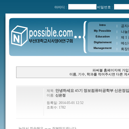
아이디 :
비밀번호 :
Intro
공지
|
My Possible
나눔
|
Education
제 1
|
Digitainment
메신
|
Management
회장
|
파써블 홈페이지에 가입
이름, 기수, 학과를 적어주시면 다른 
안녕하세요 45기 정보컴퓨터공학부 신은정입
제목:
이름:
신은정
등록일: 2014-05-01 12:52
조회수: 1782
늦어서 죄송해요 ㅠㅠ 잘부탁드립니다