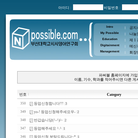
아이디 :
비밀번호 :
Intro
공지
|
My Possible
나눔
|
Education
제 1
|
Digitainment
메신
|
Management
회장
|
파써블 홈페이지에 가입
이름, 기수, 학과를 적어주시면 다른 
번호
Category
등업신청합니다!!!
350
3
yo-! 등업신청해주세요우-
349
2
반갑습니당(^-^)/~
348
2
등업해주세요 ^.^
347
1
등업신청 부탁드립니다~*
346
1