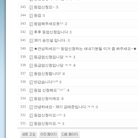
등업신청요~
345
5
등업
344
1
등업해주세요옷^^
343
2
후후 등업신청입니다
342
1
38기 송인설 입니다.
341
1
★안넝하세요^^ 등업신청하는 새내기분들 이거 좀 봐주세요~★
340
등급업신청입니당 ㅋㅋ
339
1
등급업신청입니당 ㅋㅋ
338
4
동업신청합니다!
337
4
반갑습니다^^*
336
1
등업 신청해요``^^``
335
4
등업신청이에요
334
4
안녕하세요~ 38기 김태준입니다.ㅋㅋ
333
1
등업신청이요~^^
332
1
등업신청이요.ㅋ
331
1