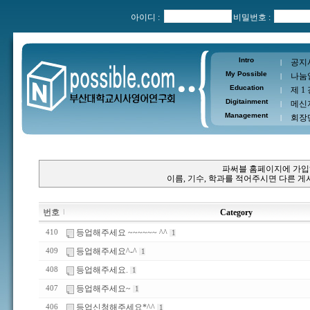
아이디 :
비밀번호 :
Intro
공지
|
My Possible
나눔
|
Education
제 1
|
Digitainment
메신
|
Management
회장
|
파써블 홈페이지에 가입
이름, 기수, 학과를 적어주시면 다른 
번호
Category
등업해주세요 ~~~~~~ ^^
410
1
등업해주세요^-^
409
1
등업해주세요.
408
1
등업해주세요~
407
1
등업신청해주세요*^^
406
1