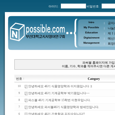
아이디 :
비밀번호 :
Intro
공지
|
My Possible
나눔
|
Education
제 1
|
Digitainment
메신
|
Management
회장
|
파써블 홈페이지에 가입
이름, 기수, 학과를 적어주시면 다른 
번호
Category
안녕하세요 46기 식품영양학과 이지원입니다
10
1
안녕하세요 46기 기계공학부 박기원입니다~~
9
파스블 46기 기계공학부 15학번 이현우입니다.
8
안녕하세요 파서블46기 식품영양학과 방세인입니다.
7
안녕하세요 46기 간호학과 김지수입니다!!
6