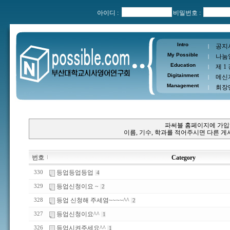
아이디 :
비밀번호 :
Intro
공지
|
My Possible
나눔
|
Education
제 1
|
Digitainment
메신
|
Management
회장
|
파써블 홈페이지에 가입
이름, 기수, 학과를 적어주시면 다른 
번호
Category
등업등업등업
330
4
등업신청이요 ~
329
2
등업 신청해 주세염~~~~^^
328
2
등업신청이요^^
327
1
등업시켜주세요^^
326
1