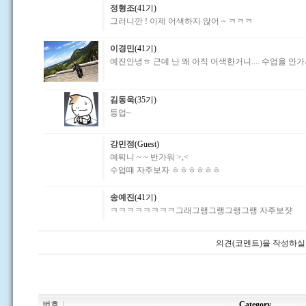
정형조
(41기)
그러니깐 ! 이제 어색하지 않어 ~ ㅋㅋㅋ
이경민
(41기)
예진안녕ㅎ 근데 난 왜 아직 어색한거니.... 수업을 안
김동욱
(35기)
등업~
강민정
(Guest)
예찌니 ~ ~ 반가워 >,<
수업때 자주보자 ㅎㅎㅎㅎㅎㅎ
송예진
(41기)
ㅋㅋㅋㅋㅋㅋㅋㅋ그래그랭그랭그랭그랭 자주보쟛
의견(코멘트)을 작성하실
번호
Category