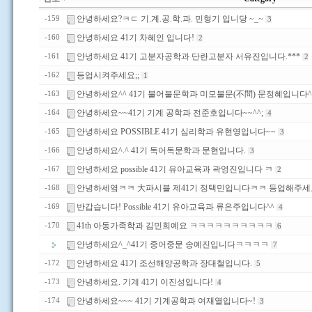
안녕하세요?ㅋㄷ 기.계.공.학.과. 민형기 입니당 ~_~
-159
3
안녕하세요 41기 차혜인 입니다!
-160
2
안녕하세요 41기 고분자공학과 단란고분자 서유진입니다.***
-161
2
등업시켜주세요;;
-162
1
안녕하세요^^ 41기 불어불문학과 미모불문(不問) 문정혜입니다^
-163
안녕하세요~~41기 기계 공학과 전준호입니다~~^^;
-164
4
안녕하세요 POSSIBLE 41기 심리학과 유현영입니다~~
-165
3
안녕하세요^.^ 41기 독어독문학과 문현입니다.
-166
3
안녕하세요 possible 41기 유아교육과 곽영진입니다 ㅋ
-167
2
안녕하세옄ㅋㅋ 大파시블 제41기 정택민입니다ㅋㅋ 등업해주
-168
반갑습니다! Possible 41기 유아교육과 류은주입니다^^
-169
4
41th 아동가족학과 김민희예요 ㅋㅋㅋㅋㅋㅋㅋㅋㅋㅋ
-170
6
안녕하세요^_^41기 중어중문 송예진입니다ㅋㅋㅋㅋ
7
안녕하세요 41기 조선해양공학과 장대철입니다.
-172
5
안녕하세요. 기계 41기 이진성입니다!
-173
4
안녕하세요~~~ 41기 기계공학과 여재열입니다~!
-174
3