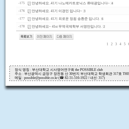
안녕하세요..41기 나노메카트로닉스 류태광입니다~
-175
4
안녕하세요. 41기 이경민 입니다~
-176
3
안녕하세요. 41기 외로운 정컴 송환준 입니다.
-177
6
안녕하세요~ 41st 무역국제학부 서영만입니다.
-178
2
1
2
3
4
5
정식 명칭 : 부산대학교 시사영어연구회 the POSSIBLE club
주소 : 부산광역시 금정구 장전동 산 30번지 부산대학교 학생회관 317호 THE P
메일 : possible@possible.co.kr (☎ 82-51-510-1922 / 내선: 317)