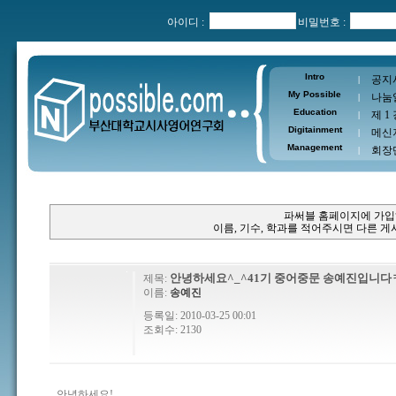
아이디 :
비밀번호 :
Intro
공지
|
My Possible
나눔
|
Education
제 1
|
Digitainment
메신
|
Management
회장
|
파써블 홈페이지에 가입
이름, 기수, 학과를 적어주시면 다른 
안녕하세요^_^41기 중어중문 송예진입니
제목:
이름:
송예진
등록일: 2010-03-25 00:01
조회수: 2130
안녕하세요!