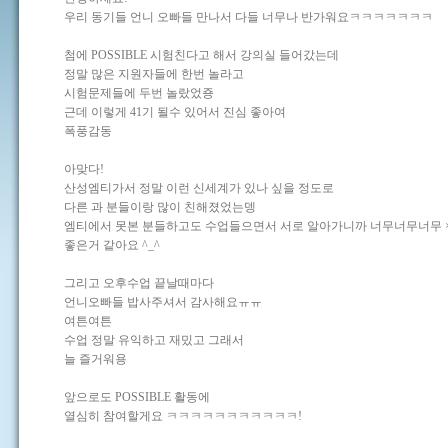
우리 동기들 언니 오빠들 만나서 다들 너무나 반가워요ㅋㅋㅋㅋㅋㅋㅋ
첨에 POSSIBLE 시험친다고 해서 강의실 들어갔는데
정말 많은 지원자들에 한번 놀라고
시험문제들에 두번 놀랐었죵
근데 이렇게 41기 될수 있어서 진심 좋아여
폭풍감동
아맞다!
산성엠티가서 정말 이런 신세계가 있나 싶을 정도로
다른 과 분들이랑 많이 친해졌었는뎅
엠티에서 못본 분들하고도 수업들으면서 서로 알아가니까 너무너무너무 ×
좋은거 같아요 ^_^
그리고 오후수업 끝날때마다
언니오빠들 밥사주셔서 감사해요ㅠㅠ
여튼여튼
수업 정말 유익하고 재밌고 그래서
늘 즐거워용
앞으로도 POSSIBLE 활동에
열심히 참여할게요 ㅋㅋㅋㅋㅋㅋㅋㅋㅋㅋㅋ!