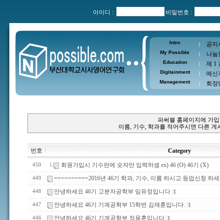
아이디 :
비밀번호 :
Intro
공지
|
My Possible
나눔
|
Education
제 1
|
Digitainment
메신
|
Management
회장
|
파써블 홈페이지에 가입
이름, 기수, 학과를 적어주시면 다른 
번호
Category
회원가입시 기수란에 숫자만 입력하셈 ex) 46 (O) 46기 (X)
450
==========2016년 46기 학과, 기수, 이름 하시고 등업신청 하세
449
안녕하세요 46기 고분자공학부 임유정입니다
448
1
안녕하세요 46기 기계공학부 15학번 김재훈입니다.
447
1
안녕하세요 46기 기계공학부 정용훈입니다
446
1