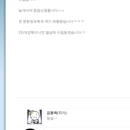
늦게서야 등업신청합니다ㅜㅜ
전 문헌정보학과 39기 최형윤입니다ㅋㅋㅋ
2차개강햇으니깐 열심히 수업듣겟습니다 ^^
김동욱
(35기)
등업~!