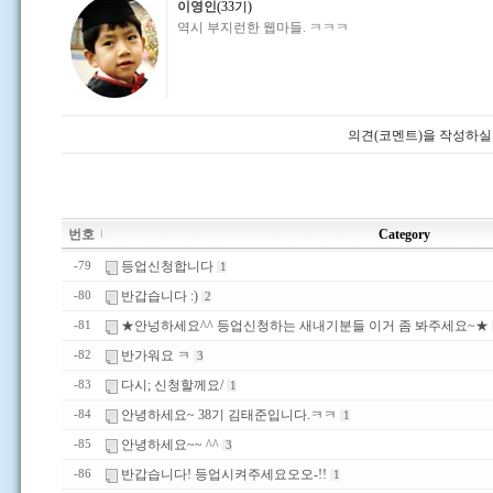
이영인
(33기)
역시 부지런한 웹마들. ㅋㅋㅋ
의견(코멘트)을 작성하실
번호
Category
등업신청합니다
-79
1
반갑습니다 :)
-80
2
★안넝하세요^^ 등업신청하는 새내기분들 이거 좀 봐주세요~★
-81
반가워요 ㅋ
-82
3
다시; 신청할께요/
-83
1
안녕하세요~ 38기 김태준입니다.ㅋㅋ
-84
1
안녕하세요~~ ^^
-85
3
반갑습니다! 등업시켜주세요오오-!!
-86
1