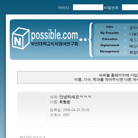
아이디 :
비밀번호 :
Intro
공지
|
My Possible
나눔
|
Education
제 1
|
Digitainment
메신
|
Management
회장
|
파써블 홈페이지에 가입
이름, 기수, 학과를 적어주시면 다른 
안녕하세요ㅋㅋㅋ
제목:
이름:
최형윤
등록일: 2008-04-28 20:20
조회수: 2067
반갑습니다ㅋㅋ