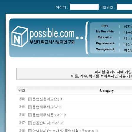
아이디 :
비밀번호 :
Intro
공지
|
My Possible
나눔
|
Education
제 1
|
Digitainment
메신
|
Management
회장
|
파써블 홈페이지에 가입
이름, 기수, 학과를 적어주시면 다른 
번호
Category
등업신청이요요.;
350
1
등업해주세요^-^
349
1
등업해주시옵소서~
348
3
반갑습니다~^ㅇ^
347
7
안녕하세요~소개 및 등업신청 ~!!ㅎㅎㅎ
346
1