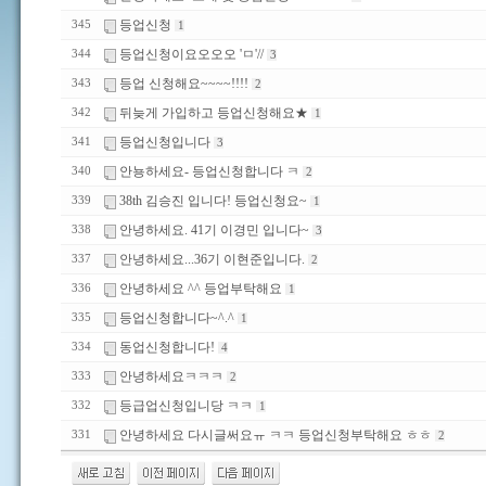
등업신청
345
1
등업신청이요오오오 'ㅁ'//
344
3
등업 신청해요~~~~!!!!
343
2
뒤늦게 가입하고 등업신청해요★
342
1
등업신청입니다
341
3
안뇽하세요- 등업신청합니다 ㅋ
340
2
38th 김승진 입니다! 등업신청요~
339
1
안녕하세요. 41기 이경민 입니다~
338
3
안녕하세요...36기 이현준입니다.
337
2
안녕하세요 ^^ 등업부탁해요
336
1
등업신청합니다~^.^
335
1
동업신청합니다!
334
4
안녕하세요ㅋㅋㅋ
333
2
등급업신청입니당 ㅋㅋ
332
1
안녕하세요 다시글써요ㅠ ㅋㅋ 등업신청부탁해요 ㅎㅎ
331
2