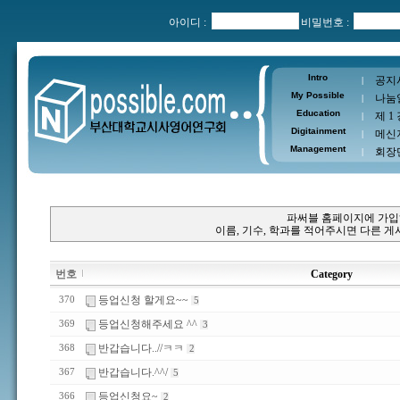
아이디 :
비밀번호 :
Intro
공지
|
My Possible
나눔
|
Education
제 1
|
Digitainment
메신
|
Management
회장
|
파써블 홈페이지에 가입
이름, 기수, 학과를 적어주시면 다른 
번호
Category
등업신청 할게요~~
370
5
등업신청해주세요 ^^
369
3
반갑습니다..//ㅋㅋ
368
2
반갑습니다.^^/
367
5
등업신청요~
366
2