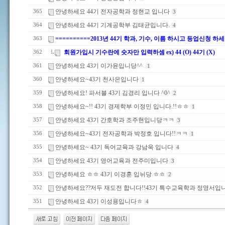
안녕하세요 44기 전자공학과 정현교 입니다
365
3
안녕하세요 44기 기계공학부 김태균입니다.
364
4
==========2013년 44기 학과, 기수, 이름 하시고 등업신청 하세
363
회원가입시 기수란에 숫자만 입력하셈 ex) 44 (O) 44기 (X)
362
안녕하세요 43기 이가윤입니당^^
361
1
안녕하세요~43기 천사은입니다
360
1
안녕하세요! 파서블 43기 김경리 입니다 ^0^
359
2
안녕하세요~!! 43기 경제학부 이정민 입니다.!!ㅎㅎ
358
1
안녕하세요 43기 간호학과 조주현입니당ㅋㅋ
357
3
안녕하세요~43기 전자공학과 박정호 입니다!!ㅋㅋ
356
1
안녕하세요~ 43기 독어교육과 강남욱 입니다
355
4
안녕하세요 43기 영어교육과 전주미입니다
354
3
안녕하세요 ㅎㅎ 43기 이경훈 입뉘당 ㅎㅎ
353
2
안녕하세요??저두 재도전 합니다!!43기 특수교육학과 정영서입
352
안녕하세요 43기 이성용입니다ㅎ
351
4