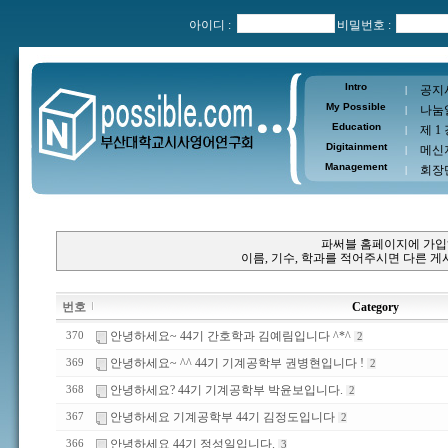
아이디 :
비밀번호 :
Intro
공지
|
My Possible
나눔
|
Education
제 1
|
Digitainment
메신
|
Management
회장
|
파써블 홈페이지에 가입
이름, 기수, 학과를 적어주시면 다른 
번호
Category
안녕하세요~ 44기 간호학과 김예림입니다 ^*^
370
2
안녕하세요~ ^^ 44기 기계공학부 권병현입니다 !
369
2
안녕하세요? 44기 기계공학부 박윤보입니다.
368
2
안녕하세요 기계공학부 44기 김정도입니다
367
2
안녕하세요 44기 정성일입니다.
366
3