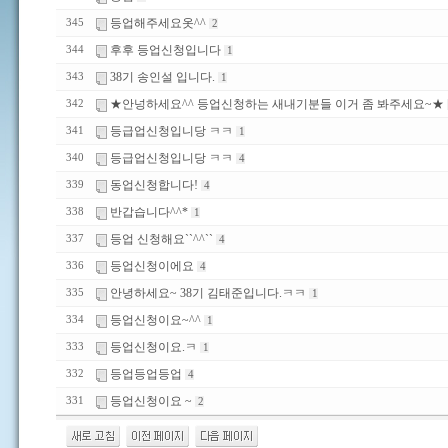
등업해주세요옷^^
345
2
후후 등업신청입니다
344
1
38기 송인설 입니다.
343
1
★안넝하세요^^ 등업신청하는 새내기분들 이거 좀 봐주세요~★
342
등급업신청입니당 ㅋㅋ
341
1
등급업신청입니당 ㅋㅋ
340
4
동업신청합니다!
339
4
반갑습니다^^*
338
1
등업 신청해요``^^``
337
4
등업신청이에요
336
4
안녕하세요~ 38기 김태준입니다.ㅋㅋ
335
1
등업신청이요~^^
334
1
등업신청이요.ㅋ
333
1
등업등업등업
332
4
등업신청이요 ~
331
2