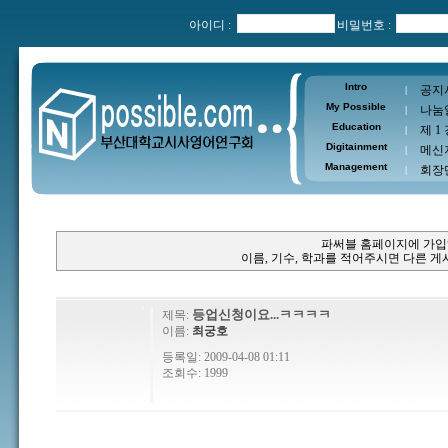
아이디 :
비밀번호 :
Intro
공지
|
My Possible
나눔
|
Education
제 1
|
Digitainment
메신
|
Management
회장
|
파써블 홈페이지에 가입
이름, 기수, 학과를 적어주시면 다른 
등업신청이요...ㅋㅋㅋㅋ
제목:
이름:
최궁호
등록일: 2009-04-08 01:11
조회수: 1999