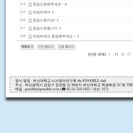
등업신청해주세요~
-214
4
안녕하세여
-215
2
등업신청이요!
-216
1
등업신청합니다
-217
2
안녕하세요 등업해주세요 ~
-218
1
[이전 10개]
1
..
11
12
13
정식 명칭 : 부산대학교 시사영어연구회 the POSSIBLE club
주소 : 부산광역시 금정구 장전동 산 30번지 부산대학교 학생회관 317호 THE P
메일 : possible@possible.co.kr (☎ 82-51-510-1922 / 내선: 317)