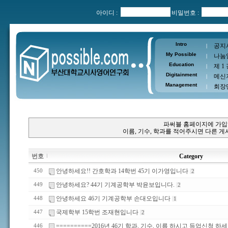
아이디 :
비밀번호 :
Intro
공지
|
My Possible
나눔
|
Education
제 1
|
Digitainment
메신
|
Management
회장
|
파써블 홈페이지에 가입
이름, 기수, 학과를 적어주시면 다른 
번호
Category
안녕하세요!! 간호학과 14학번 45기 이가영입니다
450
2
안녕하세요? 44기 기계공학부 박윤보입니다.
449
2
안녕하세요 46기 기계공학부 손대오입니다
448
1
국제학부 15학번 조재현입니다
447
2
==========2016년 46기 학과, 기수, 이름 하시고 등업신청 하세
446