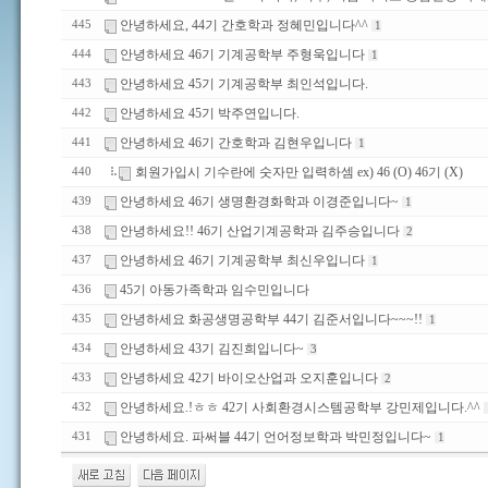
안녕하세요, 44기 간호학과 정혜민입니다^^
445
1
안녕하세요 46기 기계공학부 주형욱입니다
444
1
안녕하세요 45기 기계공학부 최인석입니다.
443
안녕하세요 45기 박주연입니다.
442
안녕하세요 46기 간호학과 김현우입니다
441
1
회원가입시 기수란에 숫자만 입력하셈 ex) 46 (O) 46기 (X)
440
안녕하세요 46기 생명환경화학과 이경준입니다~
439
1
안녕하세요!! 46기 산업기계공학과 김주승입니다
438
2
안녕하세요 46기 기계공학부 최신우입니다
437
1
45기 아동가족학과 임수민입니다
436
안녕하세요 화공생명공학부 44기 김준서입니다~~~!!
435
1
안녕하세요 43기 김진희입니다~
434
3
안녕하세요 42기 바이오산업과 오지훈입니다
433
2
안녕하세요.!ㅎㅎ 42기 사회환경시스템공학부 강민제입니다.^^
432
안녕하세요. 파써블 44기 언어정보학과 박민정입니다~
431
1