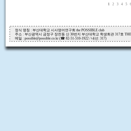
1
2
3
4
5
정식 명칭 : 부산대학교 시사영어연구회 the POSSIBLE club
주소 : 부산광역시 금정구 장전동 산 30번지 부산대학교 학생회관 317호 THE P
메일 : possible@possible.co.kr (☎ 82-51-510-1922 / 내선: 317)