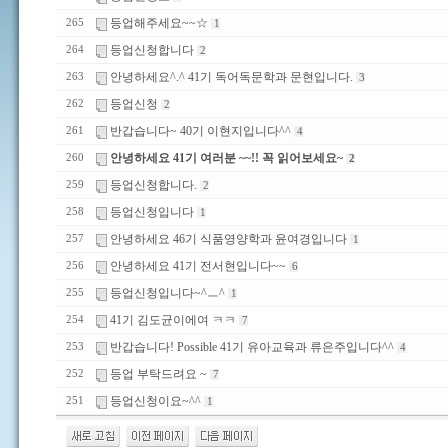
등업해주세요~~☆
265
1
등업신청합니다
264
2
안녕하세요^.^ 41기 독어독문학과 문현입니다.
263
3
등업신청
262
2
반갑습니다~ 40기 이현지입니다^^
261
4
안녕하세요 41기 여러분 ~~!! 꼭 읽어보세요~
260
2
등업신청합니다.
259
2
등업신청입니다
258
1
안녕하세요 46기 식품영양학과 윤여경입니다
257
1
안녕하세요 41기 전서현입니다~~
256
6
등업신청입니다~^ㅡ^
255
1
41기 김도균이에여 ㅋㅋ
254
7
반갑습니다! Possible 41기 유아교육과 류은주입니다^^
253
4
등업 부탁드려요 ~
252
7
등업신청이요~^^
251
1