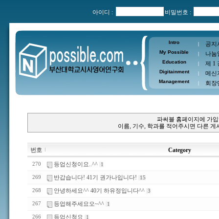
아이디 :
비밀번호 :
Intro
공지
|
My Possible
나눔
|
Education
제 1
|
Digitainment
메신
|
Management
회장
|
파써블 홈페이지에 가입
이름, 기수, 학과를 적어주시면 다른 
번호
Category
등업신청이요..^^
270
1
반갑습니다! 41기 권가나입니다!
269
15
안녕하세요^^ 40기 하유정입니다^^
268
3
등업해주세요오~^^
267
1
등업신청요
266
1