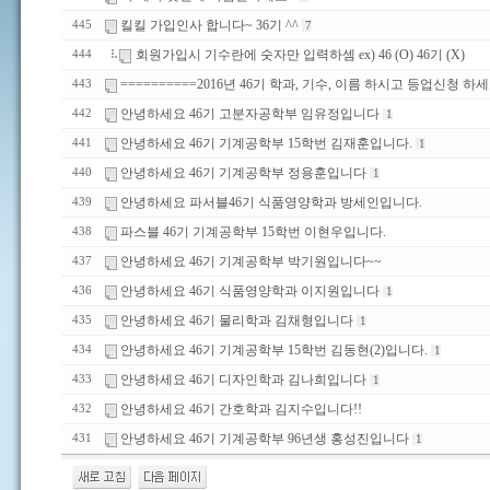
킬킬 가입인사 합니다~ 36기 ^^
445
7
회원가입시 기수란에 숫자만 입력하셈 ex) 46 (O) 46기 (X)
444
==========2016년 46기 학과, 기수, 이름 하시고 등업신청 하세
443
안녕하세요 46기 고분자공학부 임유정입니다
442
1
안녕하세요 46기 기계공학부 15학번 김재훈입니다.
441
1
안녕하세요 46기 기계공학부 정용훈입니다
440
1
안녕하세요 파서블46기 식품영양학과 방세인입니다.
439
파스블 46기 기계공학부 15학번 이현우입니다.
438
안녕하세요 46기 기계공학부 박기원입니다~~
437
안녕하세요 46기 식품영양학과 이지원입니다
436
1
안녕하세요 46기 물리학과 김채형입니다
435
1
안녕하세요 46기 기계공학부 15학번 김동현(2)입니다.
434
1
안녕하세요 46기 디자인학과 김나희입니다
433
1
안녕하세요 46기 간호학과 김지수입니다!!
432
안녕하세요 46기 기계공학부 96년생 홍성진입니다
431
1