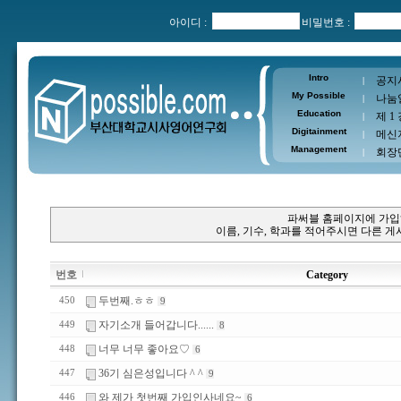
아이디 :
비밀번호 :
Intro
공지
|
My Possible
나눔
|
Education
제 1
|
Digitainment
메신
|
Management
회장
|
파써블 홈페이지에 가입
이름, 기수, 학과를 적어주시면 다른 
번호
Category
두번째.ㅎㅎ
450
9
자기소개 들어갑니다......
449
8
너무 너무 좋아요♡
448
6
36기 심은성입니다 ^ ^
447
9
와 제가 첫번째 가입인사네요~
446
6