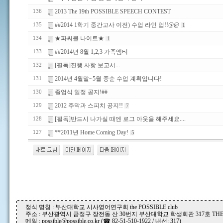
2013 The 19th POSSIBLE SPEECH CONTEST
136
##2014 1학기 중간고사 이전) 수업 라인 업!!@@
135
1
★파써블 나이트★
134
1
##2014년 8월 1,2,3 가족엠티
133
[필독]진행 사항 보고서...
132
2014년 4월말~5월 중순 수업 계획입니다!
131
졸업식 일정 공지!##
130
2012 주막과 스피치 공지!!
129
7
[필독]반드시 나가실 때엔 로그 아웃을 해주세요....
128
**2011년 Home Coming Day!
127
5
정식 명칭 : 부산대학교 시사영어연구회 the POSSIBLE club
주소 : 부산광역시 금정구 장전동 산 30번지 부산대학교 학생회관 317호 THE P
메일 : possible@possible.co.kr (☎ 82-51-510-1922 / 내선: 317)