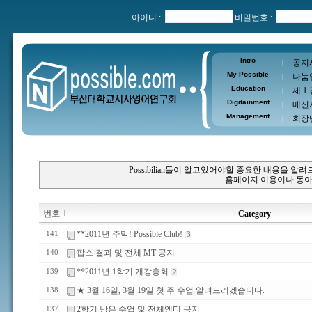
아이디 :
비밀번호 :
Intro
공지
|
My Possible
나눔
|
Education
제 1
|
Digitainment
메신
|
Management
회장
|
Possibilian들이 알고있어야할 중요한 내용을 
홈페이지 이용이나 동아
번호
Category
**2011년 주막! Possible Club!
141
3
팝스 결과 및 전체 MT 공지
140
**2011년 1학기 개강총회
139
2
★ 3월 16일, 3월 19일 첫 주 수업 알려드리겠습니다.
138
2학기 남은 수업 및 전체엠티 공지
137