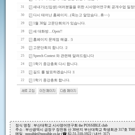
새내기(신입생) 여러분들을 위한 시사영어연구회 공개수업 일정입
31
다시 태어난 홈페이지...(죽는고 알았슴다...휴~~)
30
1월 30일 고문단회의가 있습니다.
29
새 대화방....Open!!
28
홈페이지 문제점 해결..
27
5
고문단회의 합니다.
26
2
Speech Contest 와 관련해 알려드립니다
25
1학기 종강총회 다시 합니다.
24
길드 를 발표하겠습니다
23
1
1학기 종강총회 합니다.
22
정식 명칭 : 부산대학교 시사영어연구회 the POSSIBLE club
주소 : 부산광역시 금정구 장전동 산 30번지 부산대학교 학생회관 317호 THE P
메일 : possible@possible.co.kr (☎ 82-51-510-1922 / 내선: 317)