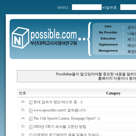
아이디 :
비밀번호 :
Intro
공지
|
My Possible
나눔
|
Education
제 1
|
Digitainment
메신
|
Management
회장
|
Possibilian들이 알고있어야할 중요한 내용을 
홈페이지 이용이나 동아
번호
Category
현재 접속자 명단 테스트 중..
36
1
www.npossible.com이 접속됩니다.
35
The 11th Speech Contest, Hompage Open!!
34
1
2003년 2학기 파서블 고문단 방침
33
이제부터 로긴해야만 글을 읽을수 있슴다...
32