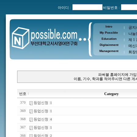
아이디 :
비밀번호 :
Intro
공지
|
My Possible
나눔
|
Education
제 1
|
Digitainment
메신
|
Management
회장
|
파써블 홈페이지에 가입
이름, 기수, 학과를 적어주시면 다른 
번호
Category
등업신청
370
1
등업신청
369
1
등업신청
368
4
등업신청
367
1
등업신청
366
2