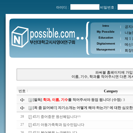
아이디 :
비밀번호 :
Intro
공지
|
My Possible
나눔
|
Education
제 1
|
Digitainment
메신
|
Management
회장
|
파써블 홈페이지에 가입
이름, 기수, 학과를 적어주시면 다른 
번호
Category
[필독]
학과, 이름, 기수
를 적어주셔야 등업 됩니다! (수정)
3
[꼭 좀 읽어봐!!] 자기소개는 어떻게 해야 하는가? 에 대한 심오한 
45기 중어중문 원선혜입니다^^
28
45기 아동가족학과 임수민입니다
27
45기 불어불문 노금혜입니다
26