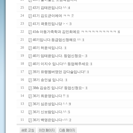
43기 김태은입니다 ^^
25
4
41기 김도균이에여 ㅋㅋ
24
7
41기 곽효민입니댱 > <
23
3
41th 아동가족학과 김민희예요 ㅋㅋㅋㅋㅋㅋㅋㅋㅋㅋ
22
6
40기입니다.등급업신청해요 ^^
21
1
40기 허윤석입니다.
20
1
40기 임태윤입니다. 등업신청요~
19
3
40기 이지수 입니다^^ 등업해주세요
18
1
39기 유령멤버였던 강다슬입니다!
17
1
38기 송인설 입니다.
16
1
38th 김승진 입니다! 등업신청요~
15
1
36기 최윤영입니다 !!
14
1
36기 심은성입니다 ^ ^
13
9
36기 신보람입니다.^^
12
5
36기 백영은입니다~^^
11
2