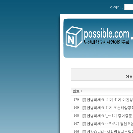
아이디 :
이름
번호
안녕하세요. 기계 41기 이진
170
안녕하세요 41기 조선해양공
169
안녕하세요^_^41기 중어중
168
안녕하세요~~!! 43기 정현호
167
반갑습니다~사회환경시스템공
166