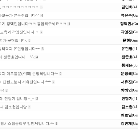
예요 ㅋㅋㅋㅋㅋㅋㅋㅋㅋㅋ
김민희
(4
6
기 유아교육과 류은주입니다^^
류은주
(Gu
4
41기 정택민입니다ㅋㅋ 등업해주세요ㅋㅋ
정택민.
(Gu
4
 유아교육과 곽영진입니다 ㅋ
곽영진
(Gu
2
문학과 문현입니다.
문현
(Gues
3
기 심리학과 유현영입니다~~
유현영
(4
3
과 전준호입니다~~^^;
전준호
(4
4
황재은
(3
학과 미모불문(不問) 문정혜입니다^^
문정혜
(Gu
2
 단란고분자 서유진입니다.***
서유진
(Gu
2
다!
차혜인
(Gu
2
. 민형기 입니당 ~_~
민형기
(4
3
과 김소현입니당
김소현
(4
3
최호일
(Gu
환경시스템공학부 강민제입니다.^^
강민제
(Gu
1