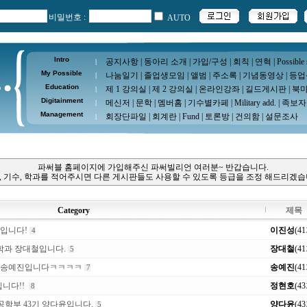
비밀번호 :
AUTO
Intro
공지사항
|
동아리 소개
|
가입/구성
|
회칙
|
연혁
|
Possible
|
My Possible
나눔일기
|
졸업생모임
|
앨범
|
주소록
|
기념동영상
|
등업
|
Education
제 1 강의실
|
제 2 강의실
|
온라인강좌
|
길드게시판
|
북
|
Digitainment
메신저
|
문학
|
멤버홈
|
기수별카페
|
Military add.
|
족보자
|
Management
회장단파일
|
회계란
|
Fund
|
토론방
|
건의함
|
설문조사
|
파써블 홈페이지에 가입해주신 파써빌리언 여러분~ 반갑습니다.
, 기수, 학과를 적어주시면 다른 게시판들도 사용할 수 있도록 등급을 조정 해드리겠습
Category
제목
성입니다!
이진성
(4
4
학과 장대철입니다.
장대철
(4
5
문 송예진입니다ㅋㅋㅋㅋ
송예진
(4
7
입니다!!
정현호
(4
8
학부 43기 양다윤입니다.
양다윤
(4
5