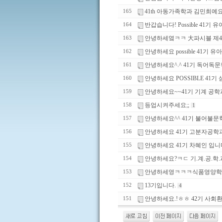
41th 아동가족학과 김민희
165
반갑습니다! Possible 41
164
안녕하세옄ㅋㅋ 大파시블 제
163
안녕하세요 possible 41기
162
안녕하세요^.^ 41기 독어독
161
안녕하세요 POSSIBLE 41
160
안녕하세요~~41기 기계 공학
159
등업시켜주세요;;
158
1
안녕하세요^^ 41기 불어불문
157
안녕하세요 41기 고분자공학과
156
안녕하세요 41기 차혜인 입니
155
안녕하세요?ㅋㄷ 기.계.공.학.과
154
안녕하세영ㅋㅋㅋ식품영양학
153
13기입니다.
152
4
안녕하세요.!ㅎㅎ 42기 사회
151